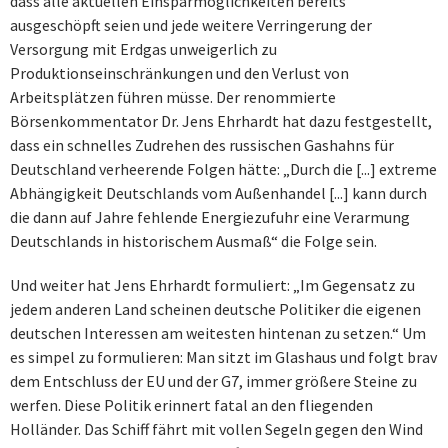
dass alle aktuellen Einsparmöglichkeiten bereits
ausgeschöpft seien und jede weitere Verringerung der
Versorgung mit Erdgas unweigerlich zu
Produktionseinschränkungen und den Verlust von
Arbeitsplätzen führen müsse. Der renommierte
Börsenkommentator Dr. Jens Ehrhardt hat dazu festgestellt,
dass ein schnelles Zudrehen des russischen Gashahns für
Deutschland verheerende Folgen hätte: „Durch die [...] extreme
Abhängigkeit Deutschlands vom Außenhandel [...] kann durch
die dann auf Jahre fehlende Energiezufuhr eine Verarmung
Deutschlands in historischem Ausmaß“ die Folge sein.
Und weiter hat Jens Ehrhardt formuliert: „Im Gegensatz zu
jedem anderen Land scheinen deutsche Politiker die eigenen
deutschen Interessen am weitesten hintenan zu setzen.“ Um
es simpel zu formulieren: Man sitzt im Glashaus und folgt brav
dem Entschluss der EU und der G7, immer größere Steine zu
werfen. Diese Politik erinnert fatal an den fliegenden
Holländer. Das Schiff fährt mit vollen Segeln gegen den Wind