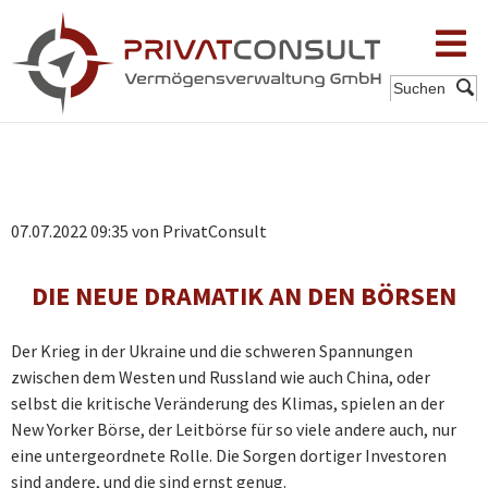
Unternehm
Suchen
Dienstleist
Nachhaltigk
07.07.2022 09:35
von PrivatConsult
Aktuelles
DIE NEUE DRAMATIK AN DEN BÖRSEN
Vertriebspar
Der Krieg in der Ukraine und die schweren Spannungen
Kontakt
zwischen dem Westen und Russland wie auch China, oder
selbst die kritische Veränderung des Klimas, spielen an der
Login
New Yorker Börse, der Leitbörse für so viele andere auch, nur
eine untergeordnete Rolle. Die Sorgen dortiger Investoren
sind andere, und die sind ernst genug.